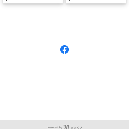
關於米樂時常好日
全部商品
付款方式說明
米樂時常好日
服務時段：周一至周五 10:30~19:00
聯絡我們：bird314@gmail.com