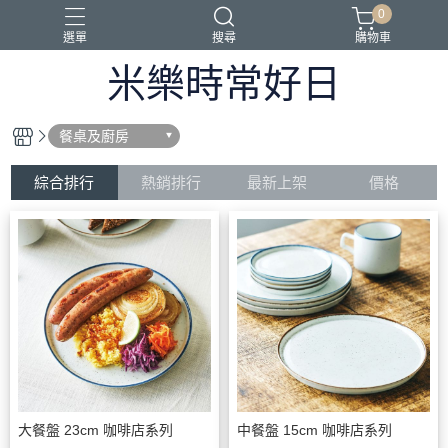
0
選單
搜尋
購物車
米樂時常好日
波佐見燒
餐桌及廚房
綜合排行
熱銷排行
最新上架
價格
大餐盤 23cm 咖啡店系列
中餐盤 15cm 咖啡店系列